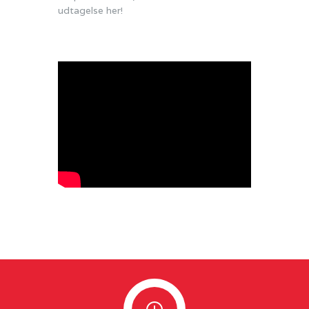
udtagelse
her!