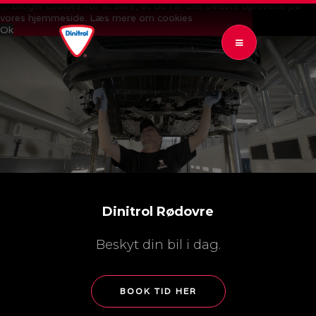
Vi bruger cookies for at sikre, at du får den bedste oplevelse på
vores hjemmeside.
Læs mere om cookies
CLOSE 
Ok
OPEN SUBMENU (BEHANDLINGER)
BEHANDLINGER
4
PRISER
OPEN SUBMENU (KONTROL OG GARANTI)
KONTROL OG GARANTI
4
DATAPOLITIK
Dinitrol Rødovre
Beskyt din bil i dag.
BOOK TID HER