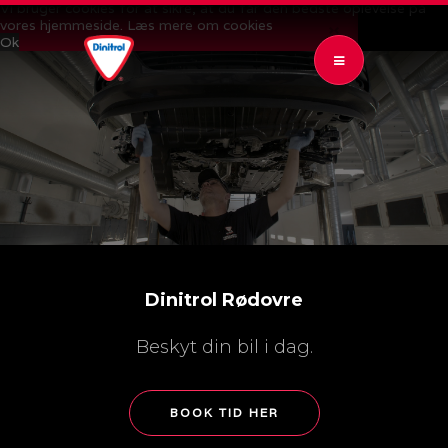
Vi bruger cookies for at sikre, at du får den bedste oplevelse på
vores hjemmeside.
Læs mere om cookies
CLOSE 
Ok
OPEN SUBMENU (BEHANDLINGER)
BEHANDLINGER
4
PRISER
OPEN SUBMENU (KONTROL OG GARANTI)
KONTROL OG GARANTI
4
DATAPOLITIK
Dinitrol Rødovre
Beskyt din bil i dag.
BOOK TID HER