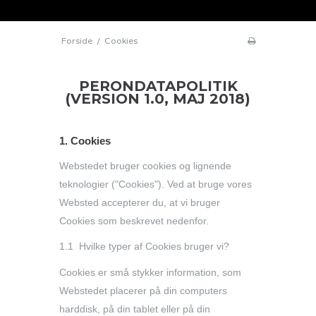
Forside
/
Cookies
PERONDATAPOLITIK
(VERSION 1.0, MAJ 2018)
1. Cookies
Webstedet bruger cookies og lignende
teknologier ("Cookies"). Ved at bruge vores
Websted accepterer du, at vi bruger
Cookies som beskrevet nedenfor.
1.1 Hvilke typer af Cookies bruger vi?
Cookies er små stykker information, som
Webstedet placerer på din computers
harddisk, på din tablet eller på din